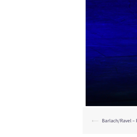
⟵
Barlach/Ravel –